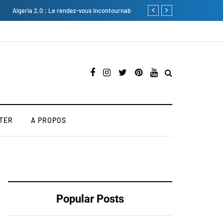
novembre 2025
"Kill Bill : The Whole Bloody Aff
TER
A PROPOS
Popular Posts