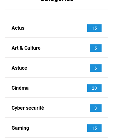
Actus
15
Art & Culture
5
Astuce
6
Cinéma
20
Cyber securité
3
Gaming
15