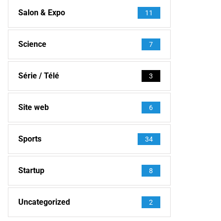
Salon & Expo
11
Science
7
Série / Télé
3
Site web
6
Sports
34
Startup
8
Uncategorized
2