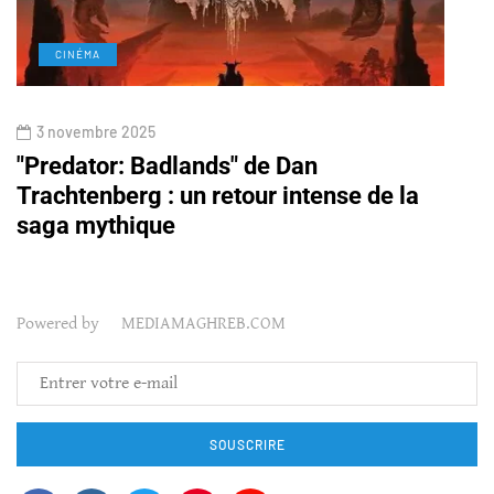
CINÉMA
S
3 novembre 2025
25 m
eu
"Predator: Badlands" de Dan
Alge
Trachtenberg : un retour intense de la
inco
saga mythique
tran
202
Powered by MEDIAMAGHREB.COM
SOUSCRIRE