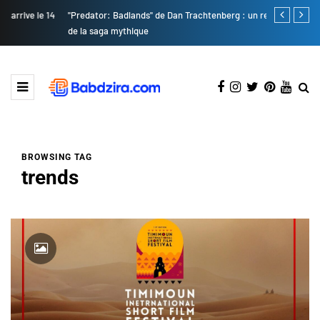
"Predator: Badlands" de Dan Trachtenberg : un retour intense
Algeria 2.0 :
de la saga mythique
transformat
BROWSING TAG
trends